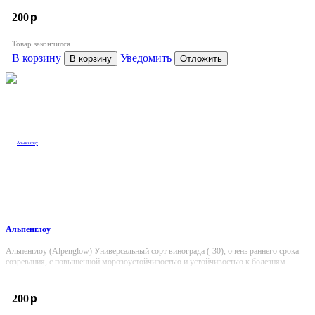
p
200
Товар закончился
В корзину
Уведомить
В корзину
Отложить
Альпенглоу
Альпенглоу (Alpenglow) Универсальный сорт винограда (-30), очень раннего срока
созревания, с повышенной морозоустойчивостью и устойчивостью к болезням.
p
200