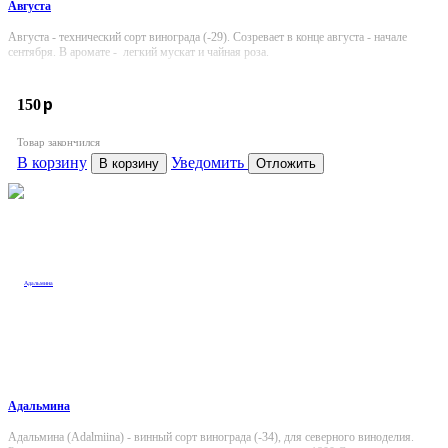
Августа
Августа - технический сорт винограда (-29). Созревает в конце августа - начале
сентября. В аромате - легкий мускат и чайная роза.
p
150
Товар закончился
В корзину
Уведомить
В корзину
Отложить
Адальмина
Адальмина (Adalmiina) - винный сорт винограда (-34), для северного виноделия.