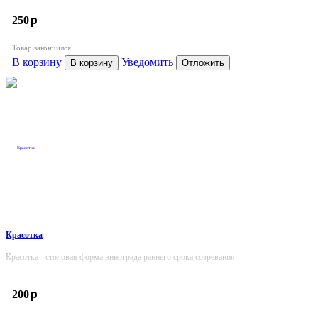
p
250
Товар закончился
В корзину
Уведомить
В корзину
Отложить
Красотка
Красотка - столовая форма винограда раннего срока созревания
p
200