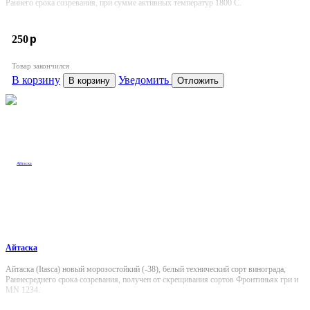
Раннего срока созревания, при сумме активных температур 1800 С.
p
250
Товар закончился
В корзину
Уведомить
В корзину
Отложить
Айтаска
Айтаска (Itasca) новый морозостойкий (-38), белый технический сорт винограда,
Раннесреднего срока созревания, получен от скрещивания сортов Фронтиньяк гри и
MN 1234.