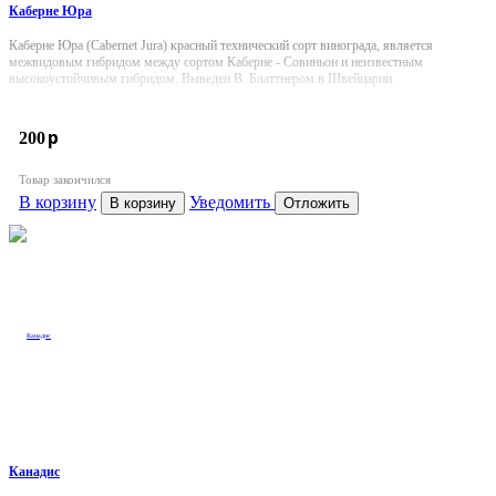
Каберне Юра
Каберне Юра (Cabernet Jura) красный технический сорт винограда, является
межвидовым гибридом между сортом Каберне - Совиньон и неизвестным
высокоустойчивым гибридом. Выведен В. Блаттнером в Швейцарии.
p
200
Товар закончился
В корзину
Уведомить
В корзину
Отложить
Канадис