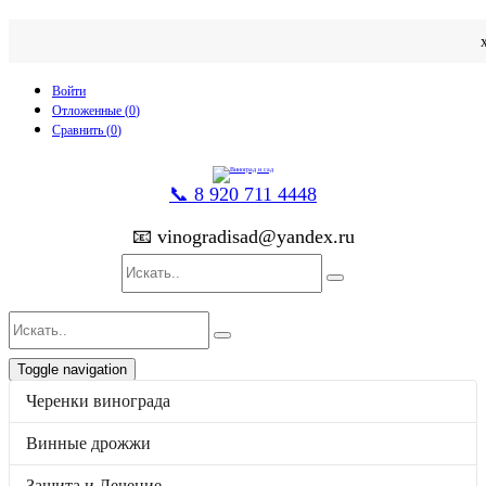
Войти
Отложенные (
0
)
Сравнить (
0
)
📞 8 920 711 4448
📧 vinogradisad@yandex.ru
Toggle navigation
p
товаров
0
на
0
Черенки винограда
Каталог
Черенки винограда
Винные дрожжи
Винные дрожжи
Защита и Лечение
Защита и Лечение