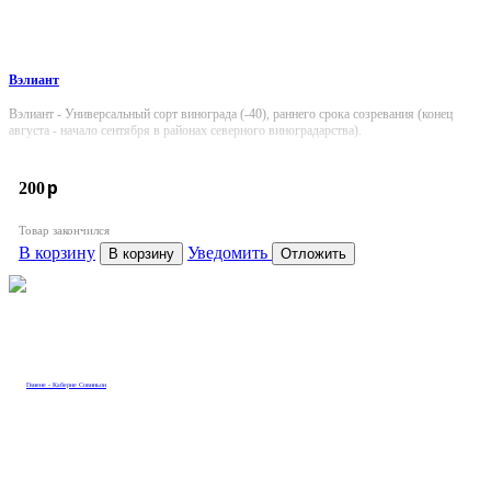
Вэлиант
Вэлиант - Универсальный сорт винограда (-40), раннего срока созревания (конец
августа - начало сентября в районах северного виноградарства).
p
200
Товар закончился
В корзину
Уведомить
В корзину
Отложить