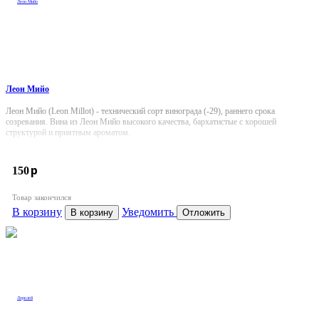
Леон Мийо
Леон Мийо (Leon Millot) - технический сорт винограда (-29), раннего срока
созревания. Вина из Леон Мийо высокого качества, бархатистые с хорошей
структурой и приятным ароматом.
p
150
Товар закончился
В корзину
Уведомить
В корзину
Отложить