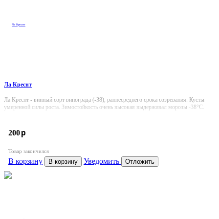
Ла Креснт
Ла Креснт - винный сорт винограда (-38), раннесреднего срока созревания. Кусты
умеренной силы роста. Зимостойкость очень высокая выдерживал морозы -38°С.
p
200
Товар закончился
В корзину
Уведомить
В корзину
Отложить