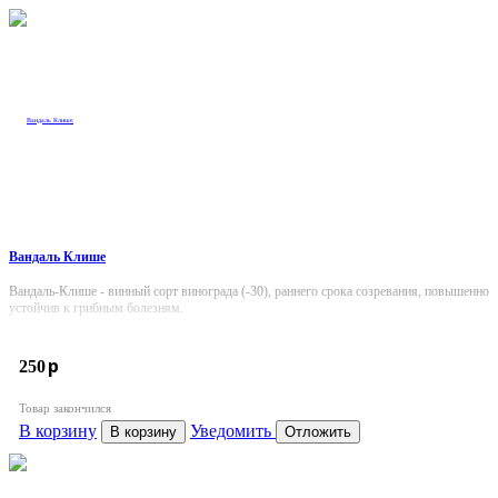
Вандаль Клише
Вандаль-Клише - винный сорт винограда (-30), раннего срока созревания, повышенно
устойчив к грибным болезням.
p
250
Товар закончился
В корзину
Уведомить
В корзину
Отложить