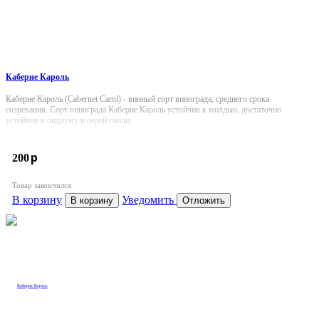
Каберне Кароль
Каберне Кароль (Cabernet Carol) - винный сорт винограда, среднего срока
созревания. Сорт винограда Каберне Кароль устойчив к милдью, достаточно
устойчив к оидиуму и серой гнили.
p
200
Товар закончился
В корзину
Уведомить
В корзину
Отложить