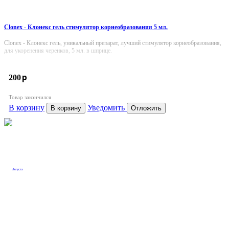
Clonex - Клонекс гель стимулятор корнеобразования 5 мл.
Clonex - Клонекс гель, уникальный препарат, лучший стимулятор корнеобразования,
для укоренения черенков, 5 мл. в шприце.
p
200
Товар закончился
В корзину
Уведомить
В корзину
Отложить