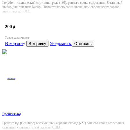
Голубок - технический сорт винограда (-30), раннего срока созревания. Отличный
выбор для вин типа Кагор. Зимостойкость сорта выше, чем европейских сортов
винограда до -30 С.
p
200
Товар закончился
В корзину
Уведомить
В корзину
Отложить
Грейтитьюд
Грейтитьюд (Gratitude) бессемянный сорт винограда (-27) раннего срока созревания
селекции Университета Арканзас, США.