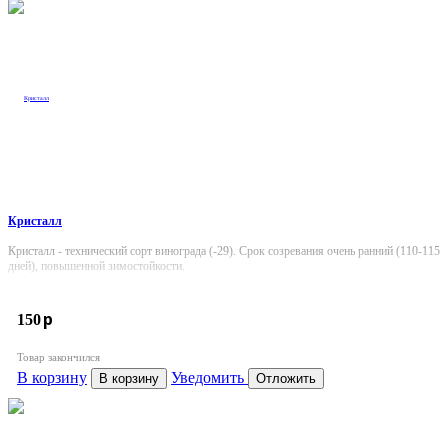
Кристалл
Кристалл - технический сорт винограда (-29). Срок созревания очень ранний (110-115
дней), повышенной зимостойкости.
p
150
Товар закончился
В корзину
Уведомить
В корзину
Отложить