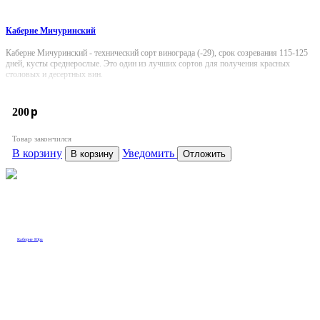
Каберне Мичуринский
Каберне Мичуринский - технический сорт винограда (-29), срок созревания 115-125
дней, кусты среднерослые. Это один из лучших сортов для получения красных
столовых и десертных вин.
p
200
Товар закончился
В корзину
Уведомить
В корзину
Отложить