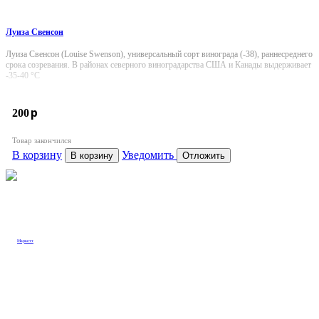
Луиза Свенсон
Луиза Свенсон (Louise Swenson), универсальный сорт винограда (-38), раннесреднего
срока созревания. В районах северного виноградарства США и Канады выдерживает
-35-40 °С
p
200
Товар закончился
В корзину
Уведомить
В корзину
Отложить