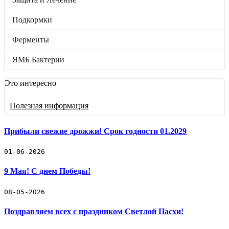
Подкормки
Ферменты
Подкормки
ЯМБ Бактерии
Бренды
Отложенные товары
Ферменты
Прайс-лист
ЯМБ Бактерии
Черенки винограда
Это интересно
Винные дрожжи
Полезная информация
Защита и Лечение
Подкормки
Прибыли свежие дрожжи! Срок годности 01.2029
Ферменты
01-06-2026
9 Мая! С днем Победы!
ЯМБ Бактерии
🛒 Как купить
08-05-2026
🚚 Доставка и оплата
📓 Полезная информация
Поздравляем всех с праздником Светлой Пасхи!
☎️ Контакты