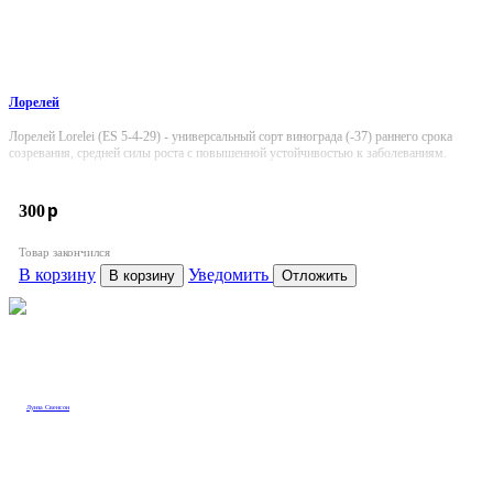
Лорелей
Лорелей Lorelei (ES 5-4-29) - универсальный сорт винограда (-37) раннего срока
созревания, средней силы роста с повышенной устойчивостью к заболеваниям.
p
300
Товар закончился
В корзину
Уведомить
В корзину
Отложить