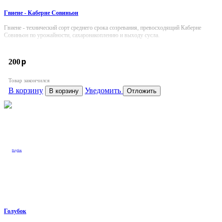
Гвиене - Каберне Совиньон
Гвиене - технический сорт среднего срока созревания, превосходящий Каберне
Совиньон по урожайности, сахаронакоплению и выходу сусла.
p
200
Товар закончился
В корзину
Уведомить
В корзину
Отложить
Голубок