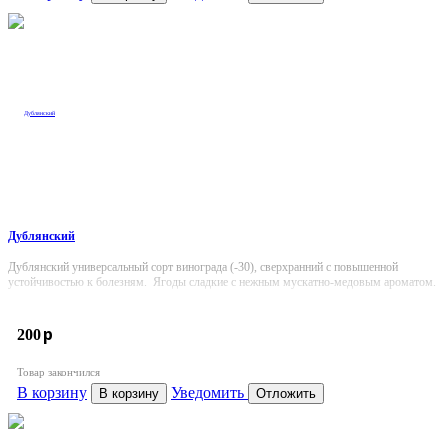
Дублянский
Дублянский универсальный сорт винограда (-30), сверхранний с повышенной
устойчивостью к болезням. Ягоды сладкие с нежным мускатно-медовым ароматом.
p
200
Товар закончился
В корзину
Уведомить
В корзину
Отложить