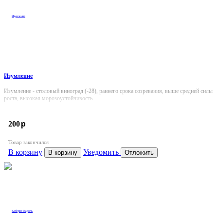
Изумление
Изумление - столовый виноград (-28), раннего срока созревания, выше средней силы
роста, высокая морозоустойчивость.
p
200
Товар закончился
В корзину
Уведомить
В корзину
Отложить