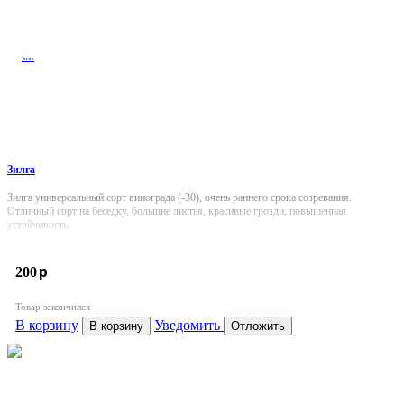
Зилга
Зилга универсальный сорт винограда (-30), очень раннего срока созревания.
Отличный сорт на беседку, большие листья, красивые грозди, повышенная
устойчивость.
p
200
Товар закончился
В корзину
Уведомить
В корзину
Отложить