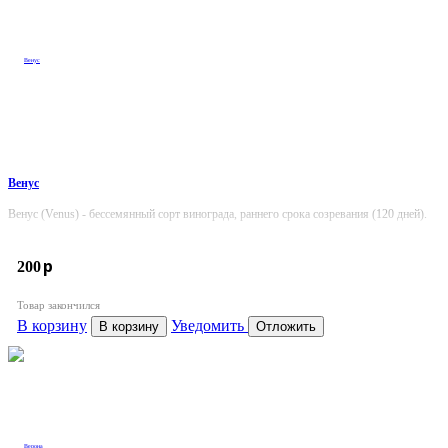
Венус
Венус (Venus) - бессемянный сорт винограда, раннего срока созревания (120 дней).
p
200
Товар закончился
В корзину
Уведомить
В корзину
Отложить