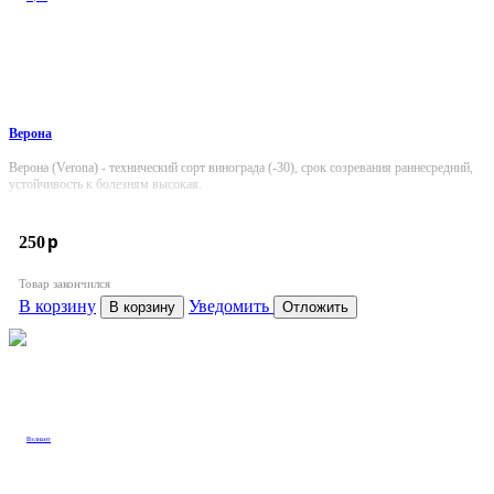
Верона
Верона (Verona) - технический сорт винограда (-30), срок созревания раннесредний,
устойчивость к болезням высокая.
p
250
Товар закончился
В корзину
Уведомить
В корзину
Отложить