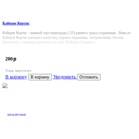
Каберне Кортис
Каберне Кортис - винный сорт винограда (-25) раннего срока созревания. Вина из
Каберне Кортис высокого качества, хорошо окрашены, экстрактивны, богаты
фенолами, с сильным ароматом по типу Каберне-Совиньон.
p
200
Товар закончился
В корзину
Уведомить
В корзину
Отложить