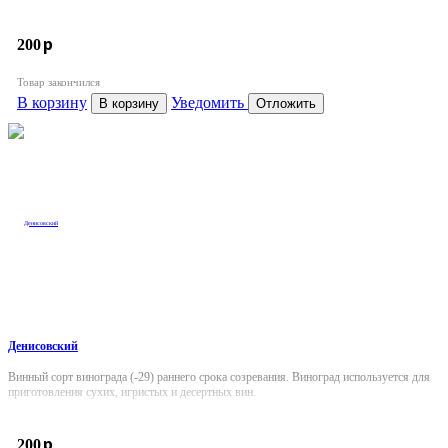
p
200
Товар закончился
В корзину
Уведомить
В корзину
Отложить
Денисовский
Винный сорт винограда (-29) раннего срока созревания.
Виноград используется для
приготовления сухих, игристых и десертных вин.
p
200