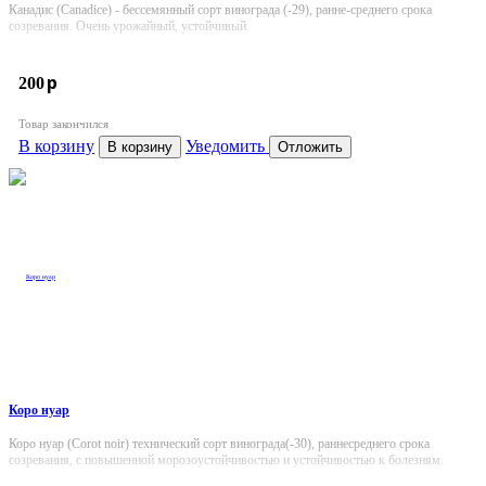
Канадис (Canadice) - бессемянный сорт винограда (-29), ранне-среднего срока
созревания. Очень урожайный, устойчивый.
p
200
Товар закончился
В корзину
Уведомить
В корзину
Отложить
Коро нуар
Коро нуар (Corot noir) технический сорт винограда(-30), раннесреднего срока
созревания, с повышенной морозоустойчивостью и устойчивостью к болезням.