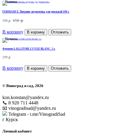
Новинка
FERMAID E. Питание, подкормка для дрожжей 100 г.
p
p
650
590
В корзину
В корзину
Отложить
Новинка
Фермент LALLZYME CUVEE BLANC. 5 г.
p
299
В корзину
В корзину
Отложить
©
Виноград и сад
, 2026
kon.konstan@yandex.ru
📞 8 920 711 4448
📧 vinogradisad@yandex.ru
Telegram - t.me/VinogradiSad
г Курск
Личный кабинет