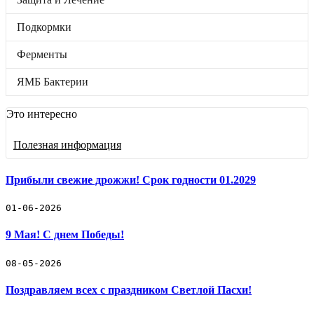
Подкормки
Ферменты
Подкормки
ЯМБ Бактерии
Бренды
Отложенные товары
Ферменты
Прайс-лист
ЯМБ Бактерии
Черенки винограда
Это интересно
Винные дрожжи
Полезная информация
Защита и Лечение
Подкормки
Прибыли свежие дрожжи! Срок годности 01.2029
Ферменты
01-06-2026
9 Мая! С днем Победы!
ЯМБ Бактерии
🛒 Как купить
08-05-2026
🚚 Доставка и оплата
📓 Полезная информация
Поздравляем всех с праздником Светлой Пасхи!
☎️ Контакты