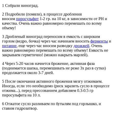
1 Собрали виноград.
2 Подробили (помяли), в процессе дробления
вносим
пиросульфит
1-2 гр. на 10 кг, в зависимости от РН и
качества. Очень важно равномерно перемешать по всему
объему!
3 Дробленый виноград переносим в емкость с широким
горлом (ведро, бочка) через час начинаем вносить
ферменты
и
питание
, еще через час вносим разводку
дрожжей
. Очень
важно равномерно перемешать по всему объему! Емкость не
закрываем герметично! (можно накрыть марлей).
4 Через 5-20 часов начнется брожение, активная фаза
(поднимается шапка, перемешивать не реже 3х раз в сутки)
продолжается около 3-7 дней.
5 После окончания активного брожения мезгу отжимаем.
Иногда, если это необходимо (риск заразить сусло в процессе
отжима...), перед прессованием добавляем 0.3-0.5 гр
пиросульфита на 10 л.
6 Отжатое сусло разливаем по бутылям под горлышко, и
ставим гидрозатвор.