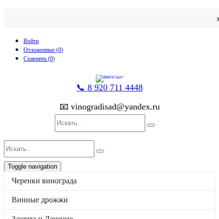
Войти
Отложенные (
0
)
Сравнить (
0
)
📞 8 920 711 4448
📧 vinogradisad@yandex.ru
Toggle navigation
p
товаров
0
на
0
Черенки винограда
Каталог
Черенки винограда
Винные дрожжи
Винные дрожжи
Защита и Лечение
Защита и Лечение