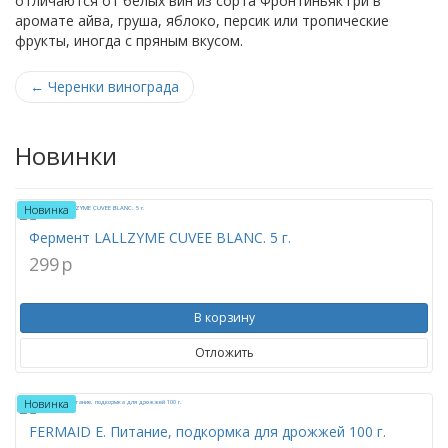
отличаются от белых вин из сорта Фронтиньяк гри в
аромате айва, груша, яблоко, персик или тропические
фрукты, иногда с пряным вкусом.
←
Черенки винограда
Новинки
Новинка
Фермент LALLZYME CUVEE BLANC. 5 г.
299
p
В корзину
Отложить
Новинка
FERMAID E. Питание, подкормка для дрожжей 100 г.