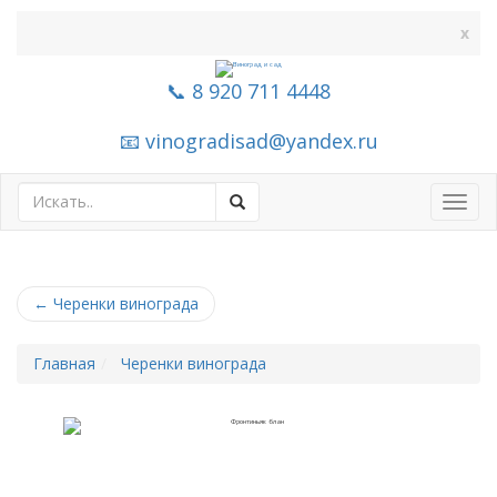
x
📞 8 920 711 4448
📧 vinogradisad@yandex.ru
Toggl
navig
←
Черенки винограда
Главная
Черенки винограда