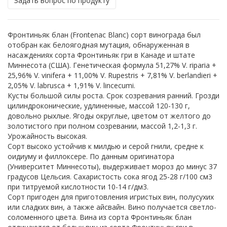
Задать вопрос по продукту
Фронтиньяк блан (Frontenac Blanc) сорт винограда был
отобран как белоягодная мутация, обнаруженная в
насаждениях сорта Фронтиньяк гри в Канаде и штате
Миннесота (США). Генетическая формула 51,27% V. riparia +
25,96% V. vinifera + 11,00% V. Rupestris + 7,81% V. berlandieri +
2,05% V. labrusca + 1,91% V. lincecumi.
Кусты большой силы роста. Срок созревания ранний. Грозди
цилиндроконические, удлиненные, массой 120-130 г,
довольно рыхлые. Ягоды округлые, цветом от желтого до
золотистого при полном созревании, массой 1,2-1,3 г.
Урожайность высокая.
Сорт высоко устойчив к милдью и серой гнили, средне к
оидиуму и филлоксере. По данным оригинатора
(Университет Миннесоты), выдерживает мороз до минус 37
градусов Цельсия. Сахаристость сока ягод 25-28 г/100 см3
при титруемой кислотности 10-14 г/дм3.
Сорт пригоден для приготовления игристых вин, полусухих
или сладких вин, а также айсвайн. Вино получается светло-
соломенного цвета. Вина из сорта Фронтиньяк блан