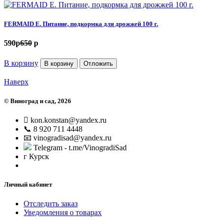
FERMAID E. Питание, подкормка для дрожжей 100 г.
590
p
650
p
В корзину
В корзину
Отложить
Наверх
©
Виноград и сад
, 2026
kon.konstan@yandex.ru
📞 8 920 711 4448
📧 vinogradisad@yandex.ru
Telegram - t.me/VinogradiSad
г Курск
Личный кабинет
Отследить заказ
Уведомления о товарах