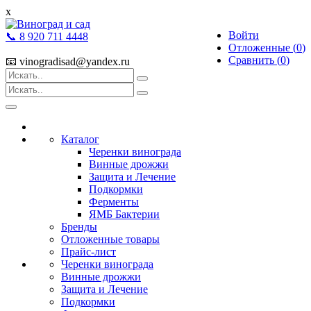
x
Войти
📞 8 920 711 4448
Отложенные (
0
)
Сравнить (
0
)
📧 vinogradisad@yandex.ru
Toggle
navigation
Каталог
Черенки винограда
Винные дрожжи
Защита и Лечение
Подкормки
Ферменты
ЯМБ Бактерии
Бренды
Отложенные товары
Прайс-лист
Черенки винограда
Винные дрожжи
Защита и Лечение
Подкормки