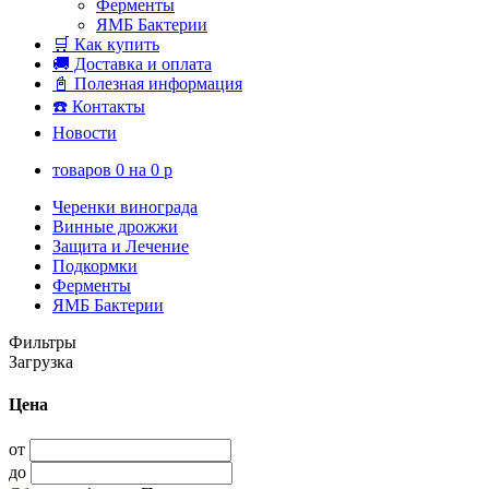
Ферменты
ЯМБ Бактерии
🛒 Как купить
🚚 Доставка и оплата
📓 Полезная информация
☎️ Контакты
Новости
товаров
0
на
0
p
Черенки винограда
Винные дрожжи
Защита и Лечение
Подкормки
Ферменты
ЯМБ Бактерии
Фильтры
Загрузка
Цена
от
до