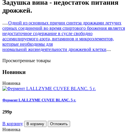
Задушка вина - недостаток питания
дрожжей.
.....
Одной из основных причин синтеза дрожжами летучих
серных соединений во время спиртового брожения является
недостаточное содержание в сусле свободно
ассимилируемого азота, витаминов и микроэлементов,
которые необходимы для
нормальной жизнедеятельности дрожжевой клетки
....
Просмотренные товары
Новинки
Новинка
Фермент LALLZYME CUVEE BLANC. 5 г.
299
p
В корзину
В корзину
Отложить
Новинка