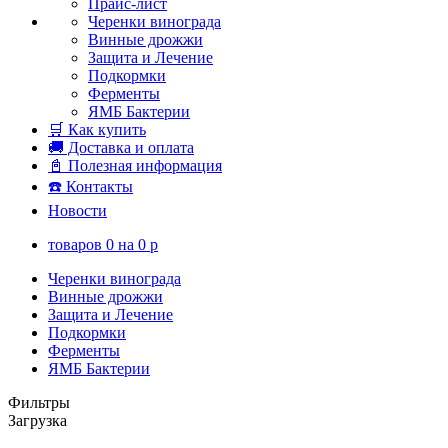
Прайс-лист
Черенки винограда
Винные дрожжи
Защита и Лечение
Подкормки
Ферменты
ЯМБ Бактерии
🛒 Как купить
🚚 Доставка и оплата
📓 Полезная информация
☎️ Контакты
Новости
товаров
0
на
0
p
Черенки винограда
Винные дрожжи
Защита и Лечение
Подкормки
Ферменты
ЯМБ Бактерии
Фильтры
Загрузка