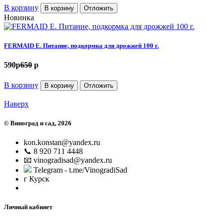
В корзину
В корзину
Отложить
Новинка
FERMAID E. Питание, подкормка для дрожжей 100 г.
590
p
650
p
В корзину
В корзину
Отложить
Наверх
©
Виноград и сад
, 2026
kon.konstan@yandex.ru
📞 8 920 711 4448
📧 vinogradisad@yandex.ru
Telegram - t.me/VinogradiSad
г Курск
Личный кабинет