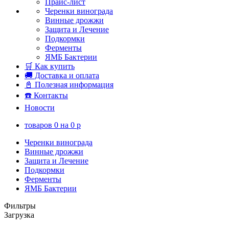
Прайс-лист
Черенки винограда
Винные дрожжи
Защита и Лечение
Подкормки
Ферменты
ЯМБ Бактерии
🛒 Как купить
🚚 Доставка и оплата
📓 Полезная информация
☎️ Контакты
Новости
товаров
0
на
0
p
Черенки винограда
Винные дрожжи
Защита и Лечение
Подкормки
Ферменты
ЯМБ Бактерии
Фильтры
Загрузка