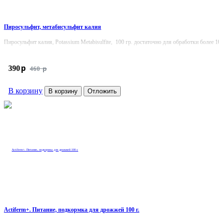
Пиросульфит, метабисульфит калия
Пиросульфит калия, Potassium Metabisulfite, 100 гр. достаточно для обработки бо
p
390
p
460
В корзину
В корзину
Отложить
Actiferm+. Питание, подкормка для дрожжей 100 г.