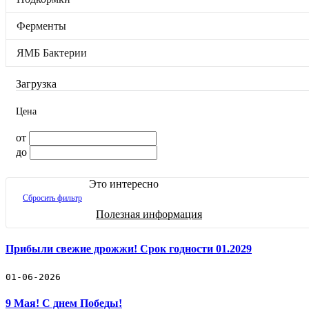
ЯМБ Бактерии
Бренды
Ферменты
Отложенные товары
Прайс-лист
ЯМБ Бактерии
Черенки винограда
Загрузка
Винные дрожжи
Цена
Защита и Лечение
от
до
Подкормки
Это интересно
Ферменты
Сбросить фильтр
Полезная информация
ЯМБ Бактерии
🛒 Как купить
Прибыли свежие дрожжи! Срок годности 01.2029
🚚 Доставка и оплата
📓 Полезная информация
☎️ Контакты
01-06-2026
Новости
9 Мая! С днем Победы!