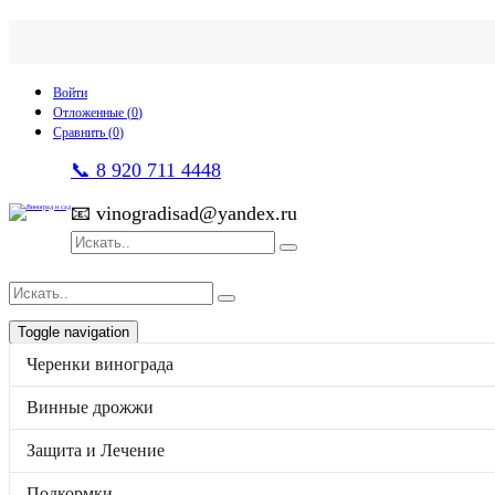
Войти
Отложенные (
0
)
Сравнить (
0
)
📞 8 920 711 4448
📧 vinogradisad@yandex.ru
Toggle navigation
Черенки винограда
p
товаров
0
на
0
Каталог
Винные дрожжи
Черенки винограда
Винные дрожжи
Защита и Лечение
Защита и Лечение
Подкормки
Ферменты
Подкормки