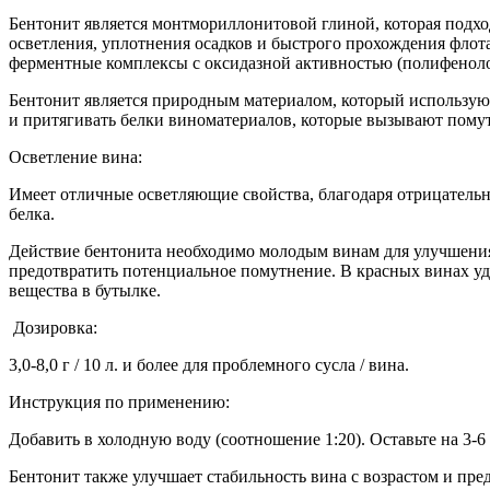
Бентонит является монтмориллонитовой глиной, которая подх
осветления, уплотнения осадков и быстрого прохождения флота
ферментные комплексы с оксидазной активностью (полифеноло
Бентонит является природным материалом, который используют
и притягивать белки виноматериалов, которые вызывают помутн
Осветление вина:
Имеет отличные осветляющие свойства, благодаря отрицательн
белка.
Действие бентонита необходимо молодым винам для улучшения 
предотвратить потенциальное помутнение. В красных винах 
вещества в бутылке.
Дозировка:
3,0-8,0 г / 10 л. и более для проблемного сусла / вина.
Инструкция по применению:
Добавить в холодную воду (соотношение 1:20). Оставьте на 3-6
Бентонит также улучшает стабильность вина с возрастом и пре