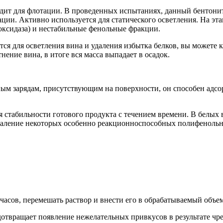
одит для флотации. В проведенных испытаниях, данный бентон
ции. Активно используется для статического осветления. На эта
ксидаза) и нестабильные фенольные фракции.
ся для осветления вина и удаления избытка белков, вы можете 
ение вина, в итоге вся масса выпадает в осадок.
ым зарядам, присутствующим на поверхности, он способен адсо
стабильности готового продукта с течением времени. В белых 
удаление некоторых особенно реакционноспособных полифеноль
 часов, перемешать раствор и внести его в обрабатываемый объе
дотвращает появление нежелательных привкусов в результате чре