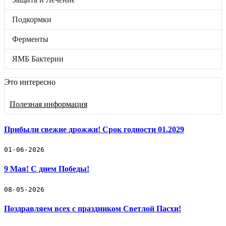
Подкормки
Ферменты
Подкормки
ЯМБ Бактерии
Бренды
Отложенные товары
Ферменты
Прайс-лист
ЯМБ Бактерии
Черенки винограда
Это интересно
Винные дрожжи
Полезная информация
Защита и Лечение
Подкормки
Прибыли свежие дрожжи! Срок годности 01.2029
Ферменты
01-06-2026
9 Мая! С днем Победы!
ЯМБ Бактерии
🛒 Как купить
08-05-2026
🚚 Доставка и оплата
📓 Полезная информация
Поздравляем всех с праздником Светлой Пасхи!
☎️ Контакты