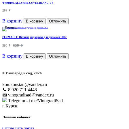
Фермент LALLZYME CUVEE BLANC. 5 г.
299
p
В корзину
В корзину
Отложить
Новинка
FERMAID E. Питание, подкормка для дрожжей 100 г.
650
590
p
p
В корзину
В корзину
Отложить
©
Виноград и сад
, 2026
kon.konstan@yandex.ru
📞 8 920 711 4448
📧 vinogradisad@yandex.ru
Telegram - t.me/VinogradiSad
г Курск
Личный кабинет
Отследить заказ