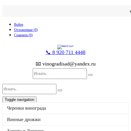
Войти
Отложенные (
0
)
Сравнить (
0
)
📞 8 920 711 4448
📧 vinogradisad@yandex.ru
Toggle navigation
товаров
0
на
0
p
Черенки винограда
Каталог
Черенки винограда
Винные дрожжи
Винные дрожжи
Защита и Лечение
Защита и Лечение