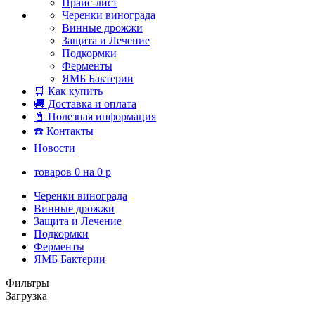
Прайс-лист
Черенки винограда
Винные дрожжи
Защита и Лечение
Подкормки
Ферменты
ЯМБ Бактерии
🛒 Как купить
🚚 Доставка и оплата
📓 Полезная информация
☎️ Контакты
Новости
товаров
0
на
0
p
Черенки винограда
Винные дрожжи
Защита и Лечение
Подкормки
Ферменты
ЯМБ Бактерии
Фильтры
Загрузка