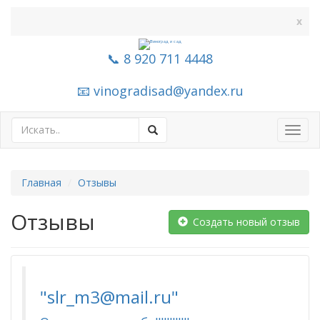
x
📞 8 920 711 4448
📧 vinogradisad@yandex.ru
Toggl
navig
Главная
Отзывы
Отзывы
Создать новый отзыв
"slr_m3@mail.ru"