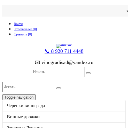
Войти
Отложенные (
0
)
Сравнить (
0
)
📞 8 920 711 4448
📧 vinogradisad@yandex.ru
Toggle navigation
p
товаров
0
на
0
Черенки винограда
Каталог
Черенки винограда
Винные дрожжи
Винные дрожжи
Защита и Лечение
Защита и Лечение