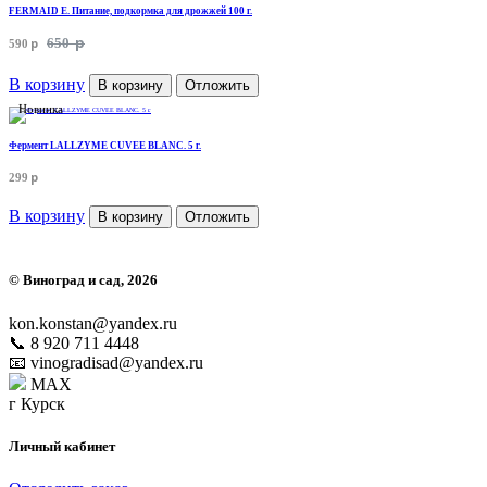
FERMAID E. Питание, подкормка для дрожжей 100 г.
p
p
650
590
В корзину
В корзину
Отложить
Новинка
Фермент LALLZYME CUVEE BLANC. 5 г.
p
299
В корзину
В корзину
Отложить
©
Виноград и сад
, 2026
kon.konstan@yandex.ru
📞 8 920 711 4448
📧 vinogradisad@yandex.ru
MAX
г Курск
Личный кабинет