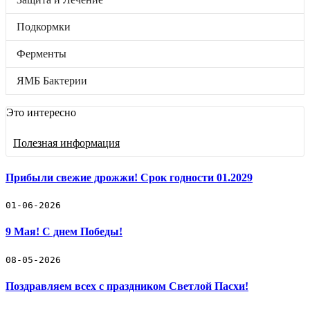
Подкормки
Ферменты
Подкормки
ЯМБ Бактерии
Бренды
Отложенные товары
Ферменты
Прайс-лист
ЯМБ Бактерии
Черенки винограда
Это интересно
Винные дрожжи
Полезная информация
Защита и Лечение
Подкормки
Прибыли свежие дрожжи! Срок годности 01.2029
Ферменты
01-06-2026
9 Мая! С днем Победы!
ЯМБ Бактерии
🛒 Как купить
08-05-2026
🚚 Доставка и оплата
📓 Полезная информация
Поздравляем всех с праздником Светлой Пасхи!
☎️ Контакты