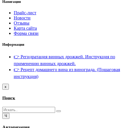
Навигация
Прайс-лист
Новости
Отзывы
Карта сайта
Форма связи
Информация
👉 Регидратация винных дрожжей. Инструкция по
применению винных дрожжей.
👉 Рецепт домашнего вина из винограда. (Пошаговая
инструкция)
Close
x
Поиск
Close
Ч
Авторизация