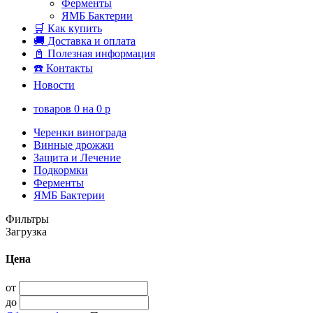
Ферменты
ЯМБ Бактерии
🛒 Как купить
🚚 Доставка и оплата
📓 Полезная информация
☎️ Контакты
Новости
товаров
0
на
0
p
Черенки винограда
Винные дрожжи
Защита и Лечение
Подкормки
Ферменты
ЯМБ Бактерии
Фильтры
Загрузка
Цена
от
до