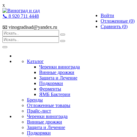
x
Войти
📞 8 920 711 4448
Отложенные (
0
)
Сравнить (
0
)
📧 vinogradisad@yandex.ru
Toggle
navigation
Каталог
Черенки винограда
Винные дрожжи
Защита и Лечение
Подкормки
Ферменты
ЯМБ Бактерии
Бренды
Отложенные товары
Прайс-лист
Черенки винограда
Винные дрожжи
Защита и Лечение
Подкормки