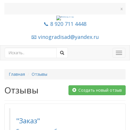
x
📞 8 920 711 4448
📧 vinogradisad@yandex.ru
Toggl
navig
Главная
Отзывы
Отзывы
Создать новый отзыв
"Заказ"