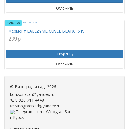
Отложить
Новинка
Фермент LALLZYME CUVEE BLANC. 5 г.
299
p
В корзину
Отложить
©
Виноград и сад
, 2026
kon.konstan@yandex.ru
📞 8 920 711 4448
📧 vinogradisad@yandex.ru
Telegram - t.me/VinogradiSad
г Курск
Личный кабинет