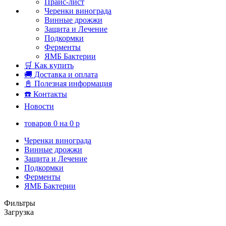
Прайс-лист
Черенки винограда
Винные дрожжи
Защита и Лечение
Подкормки
Ферменты
ЯМБ Бактерии
🛒 Как купить
🚚 Доставка и оплата
📓 Полезная информация
☎️ Контакты
Новости
товаров
0
на
0
p
Черенки винограда
Винные дрожжи
Защита и Лечение
Подкормки
Ферменты
ЯМБ Бактерии
Фильтры
Загрузка