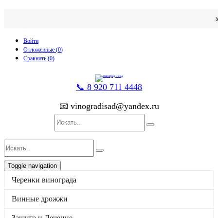
Войти
Отложенные (
0
)
Сравнить (
0
)
📞 8 920 711 4448
📧 vinogradisad@yandex.ru
Toggle navigation
p
товаров
0
на
0
Черенки винограда
Каталог
Черенки винограда
Винные дрожжи
Винные дрожжи
Защита и Лечение
Защита и Лечение