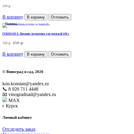
p
299
В корзину
В корзину
Отложить
Новинка
FERMAID E. Питание, подкормка для дрожжей 100 г.
p
p
650
590
В корзину
В корзину
Отложить
©
Виноград и сад
, 2026
kon.konstan@yandex.ru
📞 8 920 711 4448
📧 vinogradisad@yandex.ru
MAX
г Курск
Личный кабинет
Отследить заказ