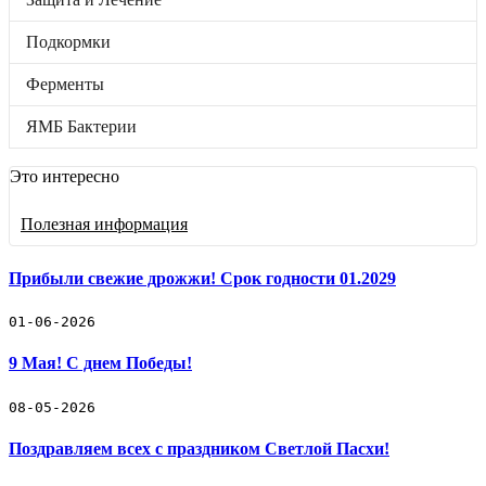
Подкормки
Ферменты
Подкормки
ЯМБ Бактерии
Бренды
Отложенные товары
Ферменты
Прайс-лист
ЯМБ Бактерии
Черенки винограда
Это интересно
Винные дрожжи
Полезная информация
Защита и Лечение
Подкормки
Прибыли свежие дрожжи! Срок годности 01.2029
Ферменты
01-06-2026
9 Мая! С днем Победы!
ЯМБ Бактерии
🛒 Как купить
08-05-2026
🚚 Доставка и оплата
📓 Полезная информация
Поздравляем всех с праздником Светлой Пасхи!
☎️ Контакты