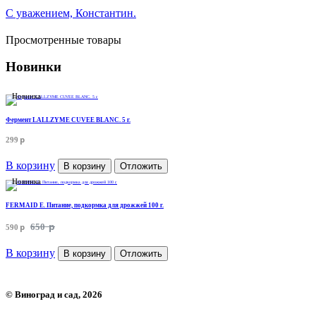
С уважением, Константин.
Просмотренные товары
Новинки
Новинка
Фермент LALLZYME CUVEE BLANC. 5 г.
p
299
В корзину
В корзину
Отложить
Новинка
FERMAID E. Питание, подкормка для дрожжей 100 г.
p
p
650
590
В корзину
В корзину
Отложить
©
Виноград и сад
, 2026