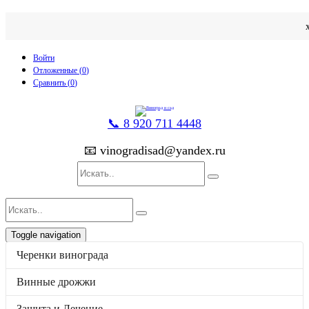
Войти
Отложенные (
0
)
Сравнить (
0
)
📞 8 920 711 4448
📧 vinogradisad@yandex.ru
Toggle navigation
p
товаров
0
на
0
Черенки винограда
Каталог
Черенки винограда
Винные дрожжи
Винные дрожжи
Защита и Лечение
Защита и Лечение