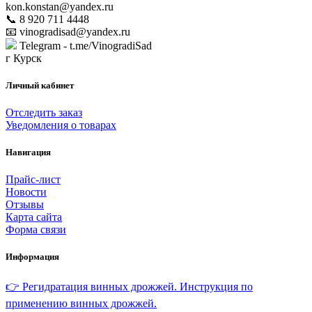
kon.konstan@yandex.ru
📞 8 920 711 4448
📧 vinogradisad@yandex.ru
Telegram - t.me/VinogradiSad
г Курск
Личный кабинет
Отследить заказ
Уведомления о товарах
Навигация
Прайс-лист
Новости
Отзывы
Карта сайта
Форма связи
Информация
👉 Регидратация винных дрожжей. Инструкция по
применению винных дрожжей.