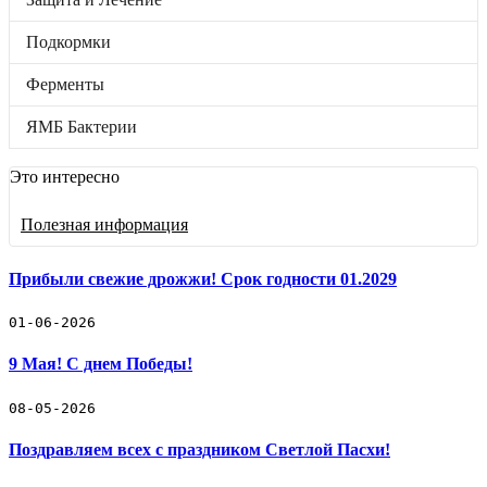
Подкормки
Ферменты
Подкормки
ЯМБ Бактерии
Бренды
Отложенные товары
Ферменты
Прайс-лист
ЯМБ Бактерии
Черенки винограда
Это интересно
Винные дрожжи
Полезная информация
Защита и Лечение
Подкормки
Прибыли свежие дрожжи! Срок годности 01.2029
Ферменты
01-06-2026
9 Мая! С днем Победы!
ЯМБ Бактерии
🛒 Как купить
08-05-2026
🚚 Доставка и оплата
📓 Полезная информация
Поздравляем всех с праздником Светлой Пасхи!
☎️ Контакты